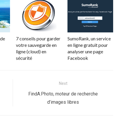
 de
7 conseils pour garder
SumoRank, un service
votre sauvegarde en
en ligne gratuit pour
ligne (cloud) en
analyser une page
sécurité
Facebook
Next
Next
FindA.Photo, moteur de recherche
post:
d’images libres