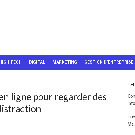
Le Web,
c'est
comme
une boîte
HIGH TECH
DIGITAL
MARKETING
GESTION D’ENTREPRISE
de
chocolats…
On sait
jamais sur
DE
quoi on va
en ligne pour regarder des
tomber !
Com
inf
istraction
Hub
Mai