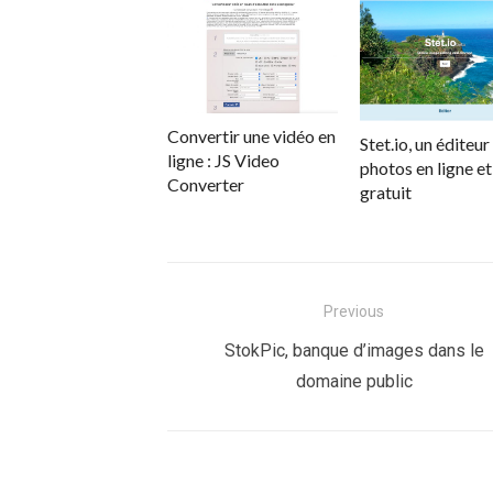
Convertir une vidéo en
Stet.io, un éditeur
ligne : JS Video
photos en ligne et
Converter
gratuit
Navigation
Previous
de
Previous
StokPic, banque d’images dans le
post:
domaine public
l’article