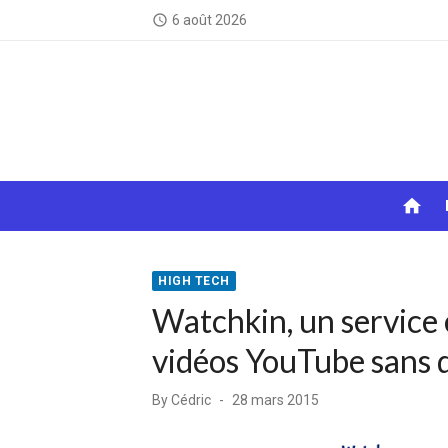
Skip
6 août 2026
access_time
to
content
home
HIGH TECH
Watchkin, un service 
vidéos YouTube sans d
Posted
By
Cédric
28 mars 2015
on