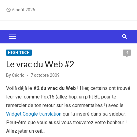
Skip
6 août 2026
access_time
to
content
Le Web, c'est comme une boîte de chocolats… On
sait jamais sur quoi on va tomber !
HIGH TECH
4
Le vrac du Web #2
Posted
By
Cédric
7 octobre 2009
on
Voilà déjà le
#2 du vrac du Web
! Hier, certains ont trouvé
leur vie, comme Fox15 (allez hop, un p’tit BL pour te
remercier de ton retour sur les commentaires !) avec le
Widget Google translation
qui l’a inséré dans sa sidebar.
Peut-être que vous aussi vous trouverez votre bonheur !
Allez jeter un œil…