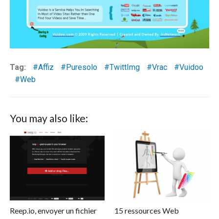
Tag:
Affiz
Puresolo
TwittImg
Vrac
Vuidoo
Web
You may also like:
Reep.io, envoyer un fichier
15 ressources Web