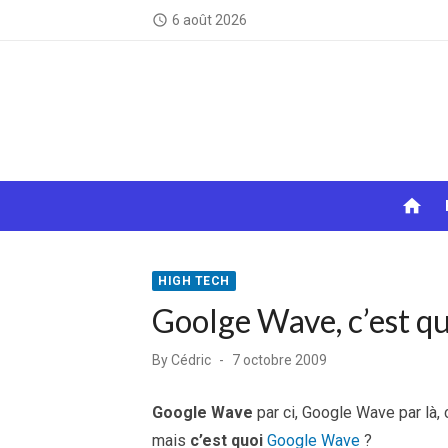
Skip
6 août 2026
access_time
to
content
home
HIGH TECH
Goolge Wave, c’est qu
Posted
By
Cédric
7 octobre 2009
on
Google Wave
par ci, Google Wave par là, 
mais
c’est quoi
Google Wave
?