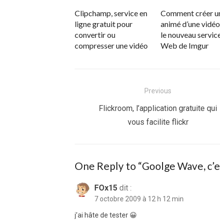
Clipchamp, service en
Comment créer u
ligne gratuit pour
animé d’une vidéo
convertir ou
le nouveau servic
compresser une vidéo
Web de Imgur
Navigation
Previous
de
Previous
Flickroom, l’application gratuite qui
post:
vous facilite flickr
l’article
One Reply to “Goolge Wave, c’est
FOx15
dit :
7 octobre 2009 à 12 h 12 min
j’ai hâte de tester 😀