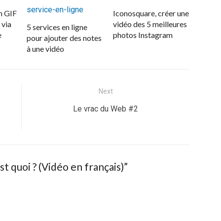
n GIF
Iconosquare, créer une
 via
vidéo des 5 meilleures
5 services en ligne
e
photos Instagram
pour ajouter des notes
à une vidéo
Next
Next
Le vrac du Web #2
post:
 quoi ? (Vidéo en français)”