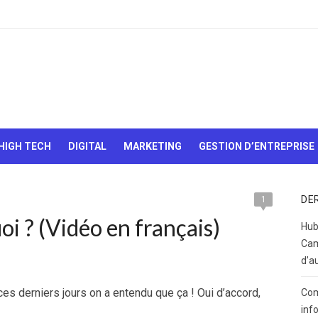
Le Web,
c'est
comme
une boîte
HIGH TECH
DIGITAL
MARKETING
GESTION D’ENTREPRISE
de
chocolats…
On sait
jamais sur
DE
1
quoi on va
oi ? (Vidéo en français)
tomber !
Hub
Cam
d’a
ces derniers jours on a entendu que ça ! Oui d’accord,
Com
inf