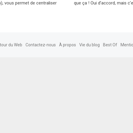
, vous permet de centraliser
que ça ! Oui d’accord, mais c
tour du Web
Contactez-nous
À propos
Vie du blog
Best Of
Mentio