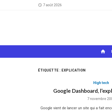
Skip
7 août 2026
access_time
to
content
home
ÉTIQUETTE :
EXPLICATION
High tech
Google Dashboard, l’expl
Posted
7 novembre 20
on
Google vient de lancer un site qui a fait en