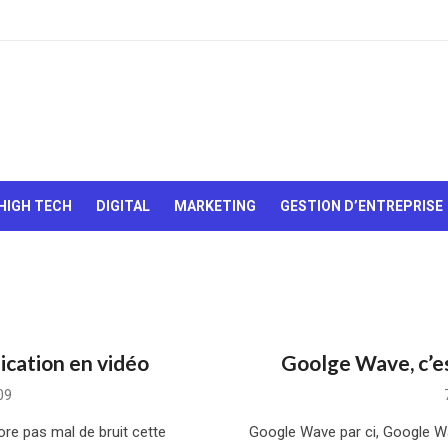
Le Web,
c'est
comme
une boîte
HIGH TECH
DIGITAL
MARKETING
GESTION D’ENTREPRISE
de
chocolats…
On sait
jamais sur
quoi on va
tomber !
ication en vidéo
Goolge Wave, c’es
09
core pas mal de bruit cette
Google Wave par ci, Google Wa