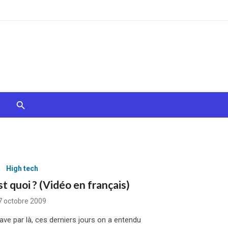
High tech
t quoi ? (Vidéo en français)
Posted
7 octobre 2009
on
ve par là, ces derniers jours on a entendu