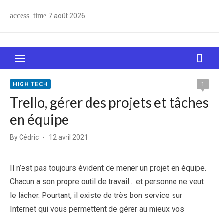
Skip
access_time
7 août 2026
to
content
Le Web, c'est comme une boîte de chocolats… On
sait jamais sur quoi on va tomber !
HIGH TECH
1
Trello, gérer des projets et tâches
en équipe
Posted
By
Cédric
12 avril 2021
on
Il n’est pas toujours évident de mener un projet en équipe.
Chacun a son propre outil de travail… et personne ne veut
le lâcher. Pourtant, il existe de très bon service sur
Internet qui vous permettent de gérer au mieux vos