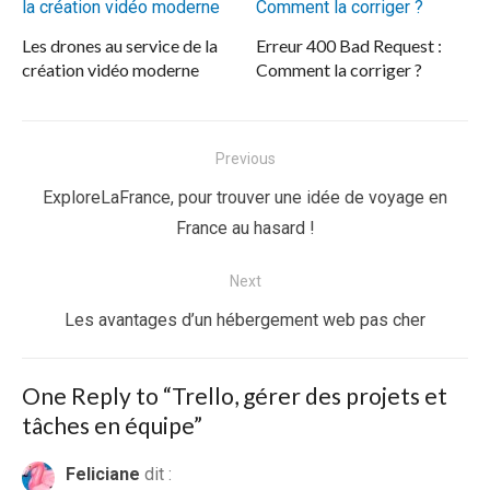
Les drones au service de la
Erreur 400 Bad Request :
création vidéo moderne
Comment la corriger ?
Navigation
Previous
de
Previous
ExploreLaFrance, pour trouver une idée de voyage en
l’article
post:
France au hasard !
Next
Next
Les avantages d’un hébergement web pas cher
post:
One Reply to “Trello, gérer des projets et
tâches en équipe”
Feliciane
dit :