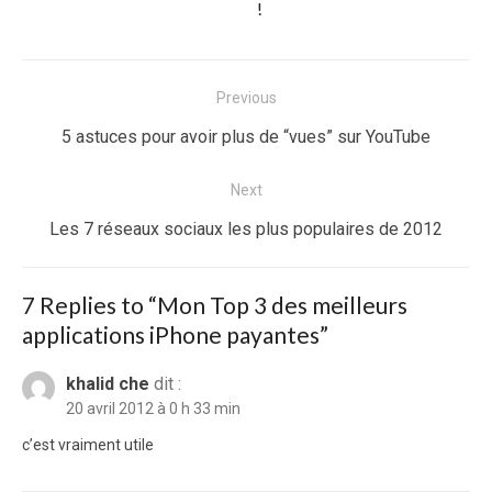
!
Navigation
Previous
de
Previous
5 astuces pour avoir plus de “vues” sur YouTube
l’article
post:
Next
Next
Les 7 réseaux sociaux les plus populaires de 2012
post:
7 Replies to “
Mon Top 3 des meilleurs
applications iPhone payantes
”
khalid che
dit :
20 avril 2012 à 0 h 33 min
c’est vraiment utile