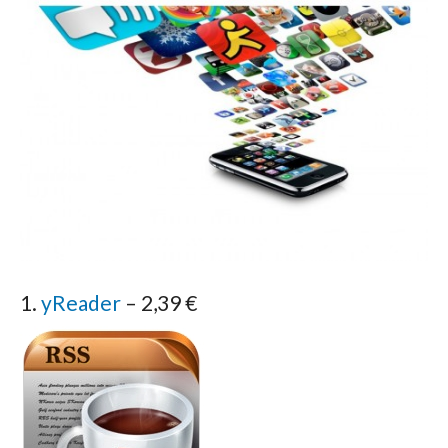
1.
yReader
– 2,39 €