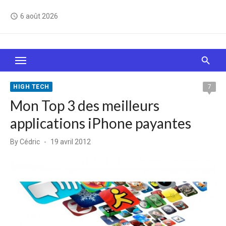
Skip
6 août 2026
access_time
to
content
Le Web, c'est comme une boîte de chocolats… On
sait jamais sur quoi on va tomber !
HIGH TECH
7
Mon Top 3 des meilleurs
applications iPhone payantes
Posted
By
Cédric
19 avril 2012
on