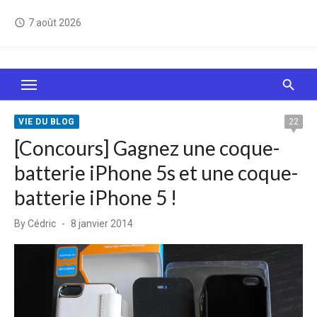
Skip
7 août 2026
access_time
to
content
Le Web, c'est comme une boîte de chocolats… On
sait jamais sur quoi on va tomber !
VIE DU BLOG
22
[Concours] Gagnez une coque-
batterie iPhone 5s et une coque-
batterie iPhone 5 !
Posted
By
Cédric
8 janvier 2014
on