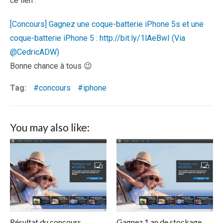
ce lien :
[Concours] Gagnez une coque-batterie iPhone 5s et une
coque-batterie iPhone 5 : http://bit.ly/1lAeBwI (Via
@CedricADW)
Bonne chance à tous 😉
Tag:
concours
iphone
You may also like:
Résultat du concours
Gagnez 1 an de stockage