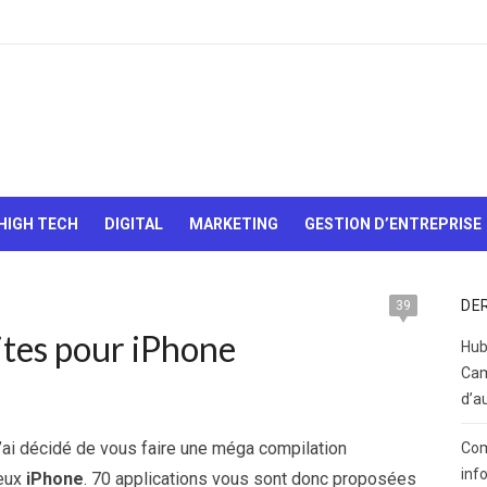
Le Web,
c'est
comme
une boîte
HIGH TECH
DIGITAL
MARKETING
GESTION D’ENTREPRISE
de
chocolats…
On sait
jamais sur
DE
39
quoi on va
ites pour iPhone
tomber !
Hub
Cam
d’a
’ai décidé de vous faire une méga compilation
Com
inf
ieux
iPhone
. 70 applications vous sont donc proposées