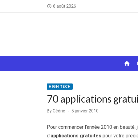
Skip
6 août 2026
access_time
to
content
home
HIGH TECH
70 applications gratu
Posted
By
Cédric
5 janvier 2010
on
Pour commencer l’année 2010 en beauté, j
d’
applications gratuites
pour votre préc