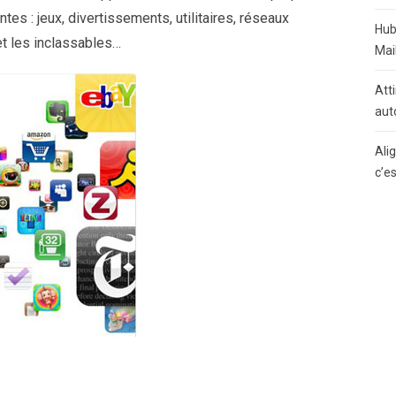
tes : jeux, divertissements, utilitaires, réseaux
Hub
et les inclassables…
Mai
Atti
aut
Ali
c’e