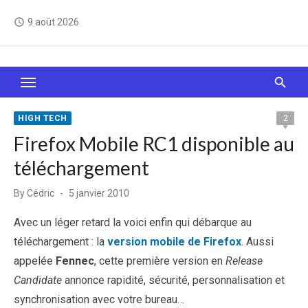
Skip
9 août 2026
access_time
to
content
Le Web, c'est comme une boîte de chocolats… On
sait jamais sur quoi on va tomber !
HIGH TECH
2
Firefox Mobile RC1 disponible au
téléchargement
Posted
By
Cédric
5 janvier 2010
on
Avec un léger retard la voici enfin qui débarque au
téléchargement : la
version mobile de Firefox
. Aussi
appelée
Fennec
, cette première version en
Release
Candidate
annonce rapidité, sécurité, personnalisation et
synchronisation avec votre bureau…