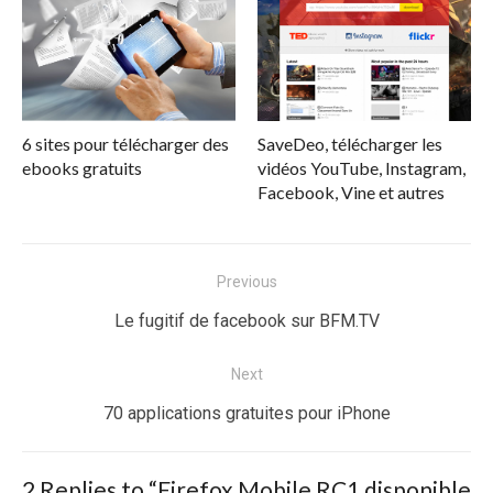
6 sites pour télécharger des
SaveDeo, télécharger les
ebooks gratuits
vidéos YouTube, Instagram,
Facebook, Vine et autres
Navigation
Previous
de
Previous
Le fugitif de facebook sur BFM.TV
l’article
post:
Next
Next
70 applications gratuites pour iPhone
post:
2 Replies to “
Firefox Mobile RC1 disponible