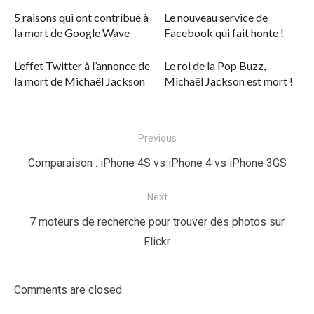
5 raisons qui ont contribué à
Le nouveau service de
la mort de Google Wave
Facebook qui fait honte !
L’effet Twitter à l’annonce de
Le roi de la Pop Buzz,
la mort de Michaël Jackson
Michaël Jackson est mort !
Navigation
Previous
de
Previous
Comparaison : iPhone 4S vs iPhone 4 vs iPhone 3GS
l’article
post:
Next
Next
7 moteurs de recherche pour trouver des photos sur
post:
Flickr
Comments are closed.