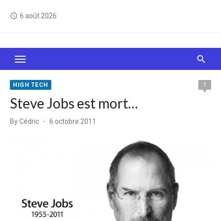
Skip
6 août 2026
access_time
to
content
Le Web, c'est comme une boîte de chocolats… On
sait jamais sur quoi on va tomber !
HIGH TECH
1
Steve Jobs est mort…
Posted
By
Cédric
6 octobre 2011
on