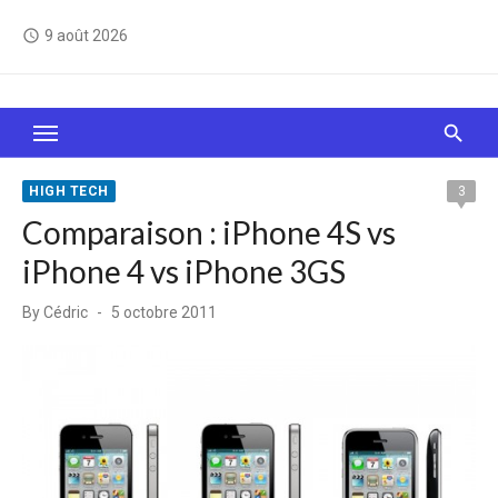
Skip
9 août 2026
access_time
to
content
Le Web, c'est comme une boîte de chocolats… On
sait jamais sur quoi on va tomber !
HIGH TECH
3
Comparaison : iPhone 4S vs
iPhone 4 vs iPhone 3GS
Posted
By
Cédric
5 octobre 2011
on