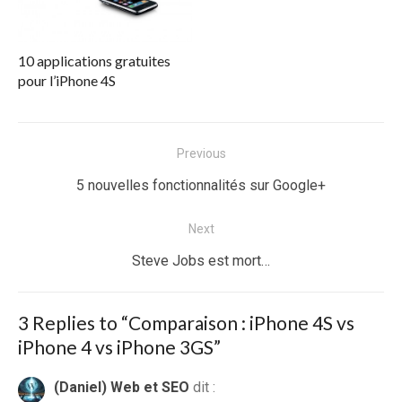
10 applications gratuites
pour l’iPhone 4S
Navigation
Previous
de
Previous
5 nouvelles fonctionnalités sur Google+
l’article
post:
Next
Next
Steve Jobs est mort…
post:
3 Replies to “
Comparaison : iPhone 4S vs
iPhone 4 vs iPhone 3GS
”
(Daniel) Web et SEO
dit :