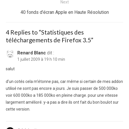
Next
Next
40 fonds d’écran Apple en Haute Résolution
post:
4 Replies to “
Statistiques des
téléchargements de Firefox 3.5
”
Renard Blanc
dit :
1 juillet 2009 à 19 h 10 min
salut
d’un cotés cela m’étonne pas, car même si certain de mes addon
utilisé ne sont pas encore a jours. Je suis passer de 500 000ko
voir 600 000ko a 185 000ko en pleine charge. pour une vitesse
largement amélioré. y-a pas a dire ils ont fait du bon boulot sur
cette version.