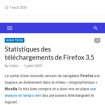
Skip
7 août 2026
access_time
to
content
Le Web, c'est comme une boîte de chocolats… On
sait jamais sur quoi on va tomber !
HIGH TECH
4
Statistiques des
téléchargements de Firefox 3.5
Posted
By
Cédric
1 juillet 2009
on
La sortie d’une nouvelle version du navigateur
Firefox
est
toujours un événement dans le milieu «
blogosphérique
».
Mozilla
l’a très bien compris et a donc mis en place
une
analyse en temps réel
des personnes téléchargeant le
logiciel…