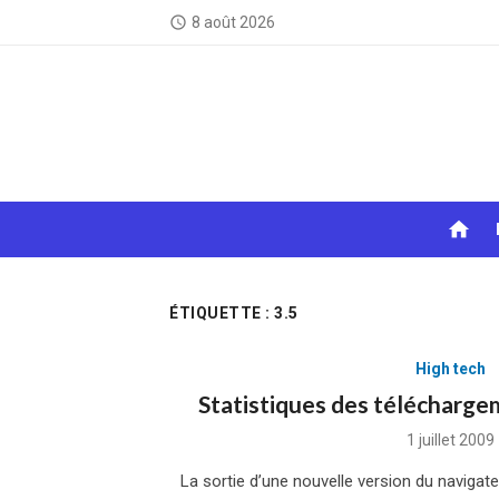
Skip
8 août 2026
access_time
to
content
home
ÉTIQUETTE :
3.5
High tech
Statistiques des téléchargem
Posted
1 juillet 2009
on
La sortie d’une nouvelle version du navigate