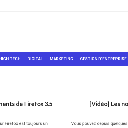
Le Web,
c'est
comme
une boîte
HIGH TECH
DIGITAL
MARKETING
GESTION D’ENTREPRISE
de
chocolats…
On sait
jamais sur
quoi on va
tomber !
ents de Firefox 3.5
[Vidéo] Les n
ur Firefox est toujours un
Vous pouvez depuis quelques j