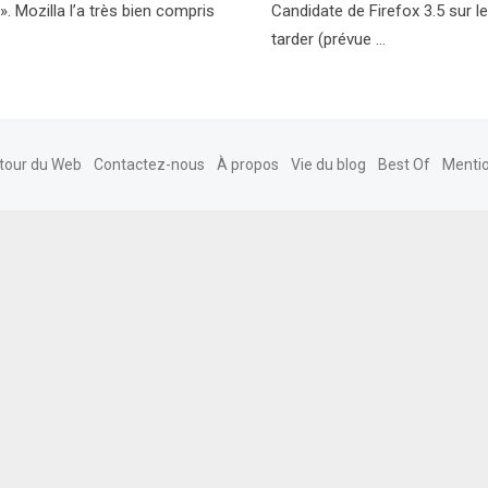
. Mozilla l’a très bien compris
Candidate de Firefox 3.5 sur le
tarder (prévue …
tour du Web
Contactez-nous
À propos
Vie du blog
Best Of
Mentio