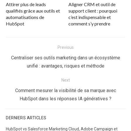
Attirer plus de leads
Aligner CRM et outil de
qualifiés grâce aux outils et
support client : pourquoi
automatisations de
c’est indispensable et
HubSpot
comment s’y prendre
Navigation
Previous
de
Previous
Centraliser ses outils marketing dans un écosystème
l’article
post:
unifié : avantages, risques et méthode
Next
Next
Comment mesurer la visibilité de sa marque avec
post:
HubSpot dans les réponses IA génératives ?
DERNIERS ARTICLES
HubSpot vs Salesforce Marketing Cloud, Adobe Campaign et