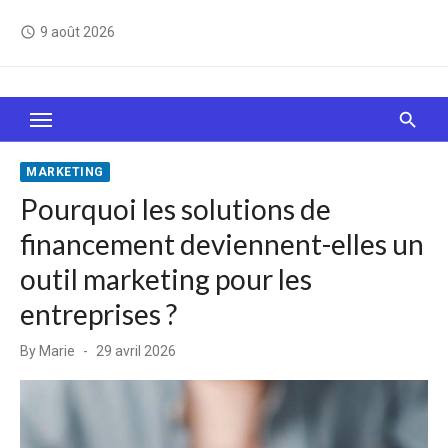
Skip
9 août 2026
access_time
to
content
Le Web, c'est comme une boîte de chocolats… On
sait jamais sur quoi on va tomber !
MARKETING
Pourquoi les solutions de
financement deviennent-elles un
outil marketing pour les
entreprises ?
Posted
By
Marie
29 avril 2026
on