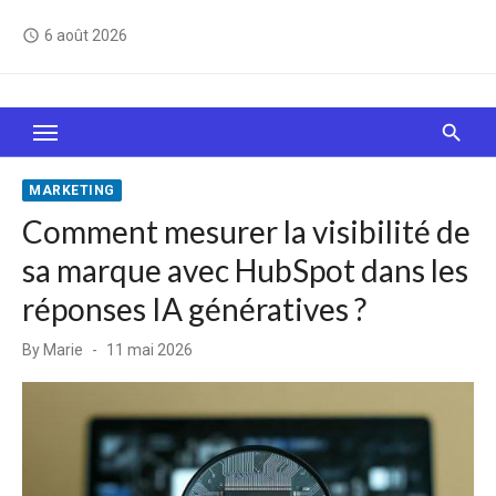
Skip
6 août 2026
access_time
to
content
Le Web, c'est comme une boîte de chocolats… On
sait jamais sur quoi on va tomber !
MARKETING
Comment mesurer la visibilité de
sa marque avec HubSpot dans les
réponses IA génératives ?
Posted
By
Marie
11 mai 2026
on