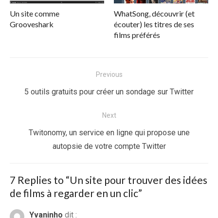
Un site comme
WhatSong, découvrir (et
Grooveshark
écouter) les titres de ses
films préférés
Navigation
Previous
de
Previous
5 outils gratuits pour créer un sondage sur Twitter
l’article
post:
Next
Next
Twitonomy, un service en ligne qui propose une
post:
autopsie de votre compte Twitter
7 Replies to “
Un site pour trouver des idées
de films à regarder en un clic
”
Yvaninho
dit :