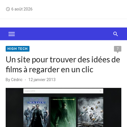
Skip
6 août 2026
access_time
to
content
Le Web, c'est comme une boîte de chocolats… On
sait jamais sur quoi on va tomber !
HIGH TECH
7
Un site pour trouver des idées de
films à regarder en un clic
Posted
By
Cédric
12 janvier 2013
on