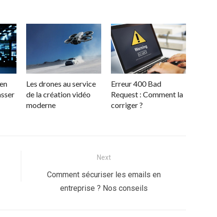
ien
Les drones au service
Erreur 400 Bad
asser
de la création vidéo
Request : Comment la
moderne
corriger ?
Next
Next
Comment sécuriser les emails en
post:
entreprise ? Nos conseils