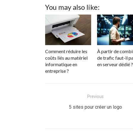
You may also like:
Comment réduire les
À partir de comb
coûts liés au matériel
de trafic faut-il p
informatique en
en serveur dédié ?
entreprise ?
Navigation
Previous
de
Previous
5 sites pour créer un logo
post:
l’article