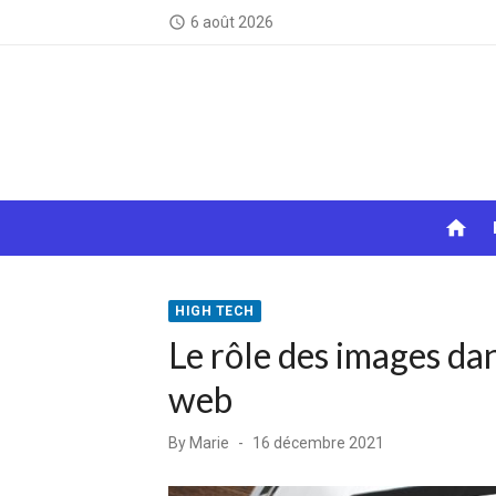
Skip
6 août 2026
access_time
to
content
home
HIGH TECH
Le rôle des images dan
web
Posted
By
Marie
16 décembre 2021
on