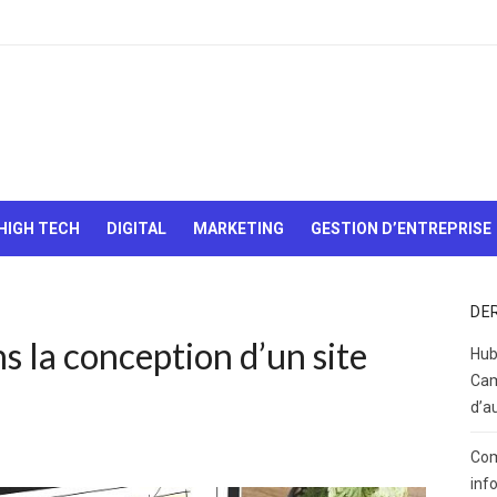
Le Web,
c'est
comme
une boîte
HIGH TECH
DIGITAL
MARKETING
GESTION D’ENTREPRISE
de
chocolats…
On sait
jamais sur
DE
quoi on va
s la conception d’un site
tomber !
Hub
Cam
d’a
Com
inf