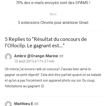
de
Previous
70% des e-mails envoyés sont des SPAMS !
l’article
post:
Next
Next
5 extensions Chrome pour améliorer Gmail
post:
5 Replies to “
Résultat du concours de
l’Olloclip. Le gagnant est…
”
Ambre @Orange-Marine
dit :
15 août 2013 à 17 h 27 min
Oh mince j’ai encore raté un concour! J’aurais bien aimé le
gagner ce petit objectif. Cela doit être parfait quand on se balade
et qu’on a pas forcément son appareil photo sur soi. Du coup,
félicitations au gagnant 😉
Matthieu E
dit :