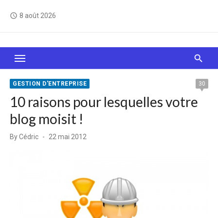
Skip
8 août 2026
access_time
to
content
Le Web, c'est comme une boîte de chocolats… On
sait jamais sur quoi on va tomber !
GESTION D'ENTREPRISE
30
10 raisons pour lesquelles votre
blog moisit !
Posted
By
Cédric
22 mai 2012
on