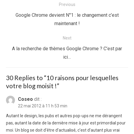
Navigation
Previous
de
Previous
Google Chrome devient N°1 : le changement c’est
l’article
post:
maintenant !
Next
Next
A la recherche de thèmes Google Chrome ? C’est par
post:
ici…
30 Replies to “
10 raisons pour lesquelles
votre blog moisit !
”
Coseo
dit :
22 mai 2012 à 11 h 53 min
Autant le design, les pubs et autres pop-ups ne me dérangent
pas, autant la date de la dernière mise à jour est primordial pour
moi. Un blog se doit d’être d’actualisé, c’est d’autant plus vrai