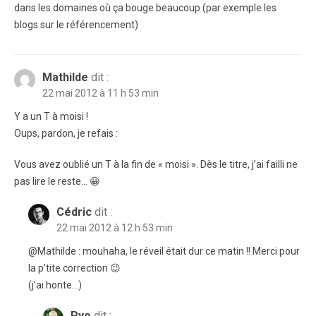
dans les domaines où ça bouge beaucoup (par exemple les
blogs sur le référencement)
Mathilde
dit :
22 mai 2012 à 11 h 53 min
Y a un T à moisi !
Oups, pardon, je refais :
Vous avez oublié un T à la fin de « moisi ». Dès le titre, j’ai failli ne
pas lire le reste… 😀
Cédric
dit :
22 mai 2012 à 12 h 53 min
@Mathilde : mouhaha, le réveil était dur ce matin !! Merci pour
la p’tite correction 😉
(j’ai honte…)
Pyo
dit :