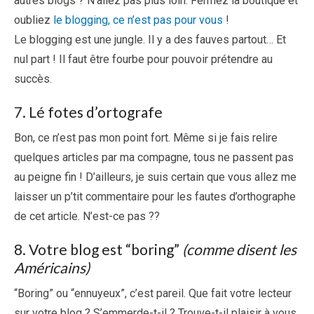
autres blogs ? N’allez pas plus loin. Fermez la boutique et
oubliez
le blogging, ce n’est pas pour vous
!
Le blogging est une jungle. Il y a des fauves partout… Et
nul part ! Il faut être fourbe pour pouvoir prétendre au
succès.
7. Lé fotes d’ortografe
Bon, ce n’est pas mon point fort. Même si je fais relire
quelques articles par ma compagne, tous ne passent pas
au peigne fin ! D’ailleurs, je suis certain que vous allez me
laisser un p’tit commentaire pour les fautes d’orthographe
de cet article. N’est-ce pas ??
8. Votre blog est “boring”
(comme disent les
Américains)
“Boring” ou “ennuyeux”, c’est pareil. Que fait votre lecteur
sur votre blog ? S’emmerde-t-il ? Trouve-t-il plaisir à vous