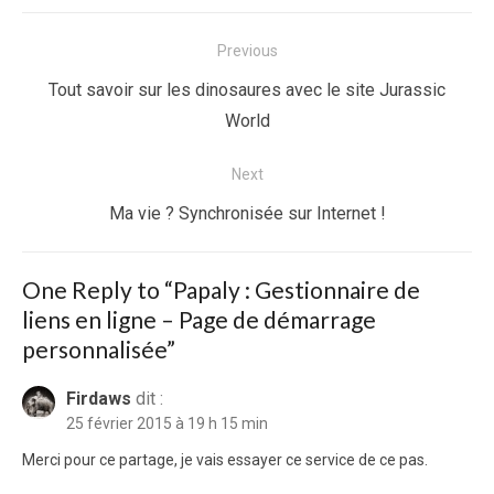
Navigation
Previous
de
Previous
Tout savoir sur les dinosaures avec le site Jurassic
l’article
post:
World
Next
Next
Ma vie ? Synchronisée sur Internet !
post:
One Reply to “Papaly : Gestionnaire de
liens en ligne – Page de démarrage
personnalisée”
Firdaws
dit :
25 février 2015 à 19 h 15 min
Merci pour ce partage, je vais essayer ce service de ce pas.