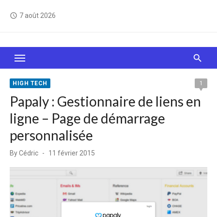
Skip
7 août 2026
access_time
to
content
Le Web, c'est comme une boîte de chocolats… On
sait jamais sur quoi on va tomber !
HIGH TECH
1
Papaly : Gestionnaire de liens en
ligne – Page de démarrage
personnalisée
Posted
By
Cédric
11 février 2015
on