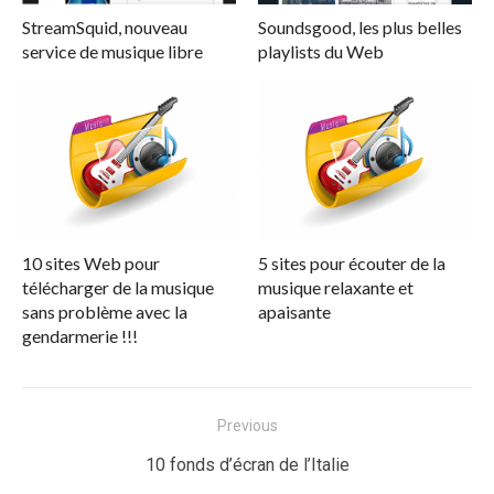
StreamSquid, nouveau
Soundsgood, les plus belles
service de musique libre
playlists du Web
10 sites Web pour
5 sites pour écouter de la
télécharger de la musique
musique relaxante et
sans problème avec la
apaisante
gendarmerie !!!
Navigation
Previous
de
Previous
10 fonds d’écran de l’Italie
l’article