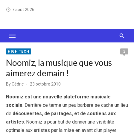
Skip
7 août 2026
access_time
to
content
Le Web, c'est comme une boîte de chocolats… On
sait jamais sur quoi on va tomber !
HIGH TECH
2
Noomiz, la musique que vous
aimerez demain !
Posted
By
Cédric
23 octobre 2010
on
Noomiz est une nouvelle plateforme musicale
sociale
. Derrière ce terme un peu barbare se cache un lieu
de
découvertes, de partages, et de soutiens aux
artistes
. Noomiz a pour but de donner une visibilité
optimale aux artistes par la mise en avant d’un player