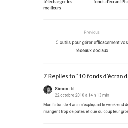
télécharger les
fonds d’écran iPh
meilleurs
Navigation
Previous
de
Previous
5 outils pour gérer efficacement vos
post:
réseaux sociaux
l’article
7 Replies to “
10 fonds d’écran de
Simon
dit :
22 octobre 2010 à 14 h 13 min
Mon fiston de 4 ans m’expliquait le week-end derni
mangent trop de pâtes et que du coup leur gros