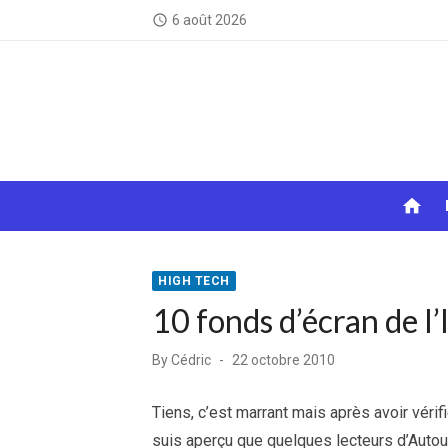
Skip
6 août 2026
access_time
to
content
home
HIGH TECH
10 fonds d’écran de l’I
Posted
By
Cédric
22 octobre 2010
on
Tiens, c’est marrant mais après avoir véri
suis aperçu que quelques lecteurs d’Autour