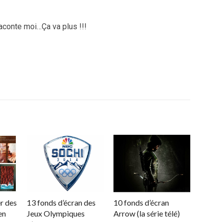
aconte moi…Ça va plus !!!
r des
13 fonds d’écran des
10 fonds d’écran
en
Jeux Olympiques
Arrow (la série télé)