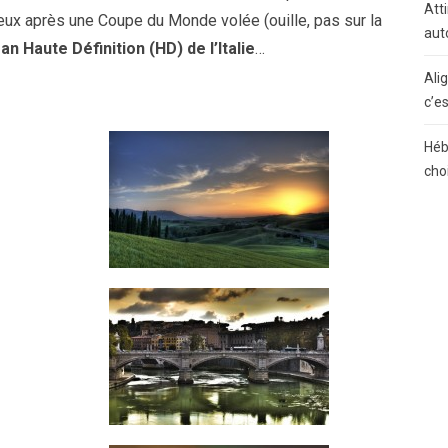
Atti
c eux après une Coupe du Monde volée (ouille, pas sur la
aut
an Haute Définition (HD) de l’Italie
…
Ali
c’e
Héb
cho