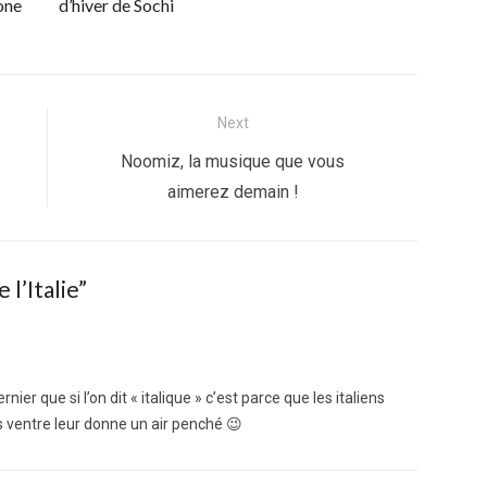
one
d’hiver de Sochi
Next
Next
Noomiz, la musique que vous
post:
aimerez demain !
 l’Italie
”
er que si l’on dit « italique » c’est parce que les italiens
 ventre leur donne un air penché 😉