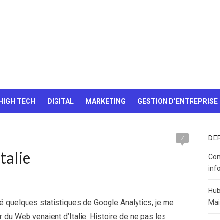
Le Web,
c'est
comme
une boîte
HIGH TECH
DIGITAL
MARKETING
GESTION D’ENTREPRISE
de
chocolats…
On sait
jamais sur
DE
7
quoi on va
talie
tomber !
Com
inf
Hub
fié quelques statistiques de Google Analytics, je me
Mai
 du Web venaient d’Italie. Histoire de ne pas les