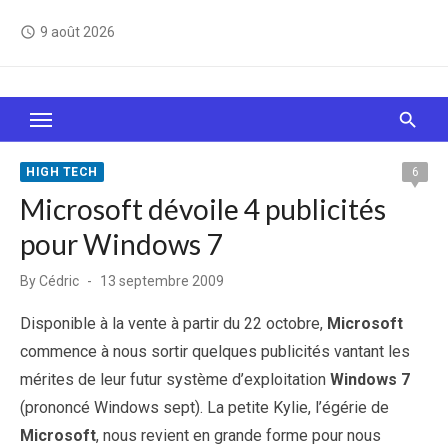
Skip
9 août 2026
access_time
to
content
Le Web, c'est comme une boîte de chocolats… On
sait jamais sur quoi on va tomber !
HIGH TECH
6
Microsoft dévoile 4 publicités
pour Windows 7
Posted
By
Cédric
13 septembre 2009
on
Disponible à la vente à partir du 22 octobre,
Microsoft
commence à nous sortir quelques publicités vantant les
mérites de leur futur système d’exploitation
Windows 7
(prononcé Windows sept). La petite Kylie, l’égérie de
Microsoft
, nous revient en grande forme pour nous