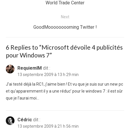
l’article
post:
World Trade Center
Next
Next
GoodMoooooooorning Twitter !
post:
6 Replies to “
Microsoft dévoile 4 publicités
pour Windows 7
”
RequiemIM
dit :
13 septembre 2009 à 13 h 29 min
J’ai testé déjà la RC1, j’aime bien ! Et vu que je suis sur un new pc
et qu’apparemment il y a une réduc’ pour le windows 7 : il est sûr
que je l’aurai moi…
Cédric
dit :
13 septembre 2009 à 21 h 56 min