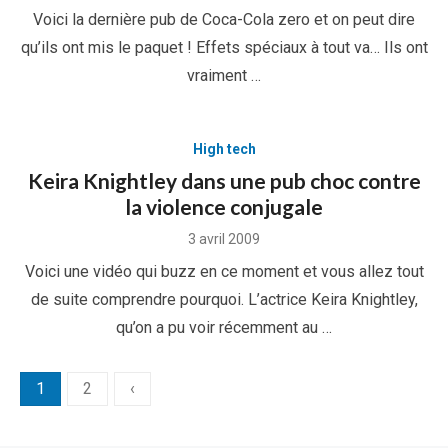
on
Voici la dernière pub de Coca-Cola zero et on peut dire
qu’ils ont mis le paquet ! Effets spéciaux à tout va… Ils ont
vraiment …
High tech
Keira Knightley dans une pub choc contre
la violence conjugale
Posted
3 avril 2009
on
Voici une vidéo qui buzz en ce moment et vous allez tout
de suite comprendre pourquoi. L’actrice Keira Knightley,
qu’on a pu voir récemment au …
Pagination
1
2
‹
des
publications