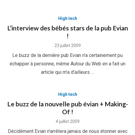
High tech
L’interview des bébés stars de la pub Evian
!
Posted
23 juillet 2009
on
Le buzz de la dernière pub Evian n’a certainement pu
échapper à personne, même Autour du Web en a fait un
article qui m’a d’ailleurs …
High tech
Le buzz de la nouvelle pub évian + Making-
Of !
Posted
4 juillet 2009
on
Décidément Evian n’arrêtera jamais de nous étonner avec