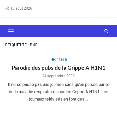
Skip
10 août 2026
access_time
to
content
Le Web, c'est comme une boîte de chocolats… On
sait jamais sur quoi on va tomber !
ÉTIQUETTE :
PUB
High tech
Parodie des pubs de la Grippe A H1N1
Posted
24 septembre 2009
on
Il ne se passe pas une journée sans qu’on puisse parler
de la maladie respiratoire appelée Grippe A H1N1. Les
journaux télévisés en font des …