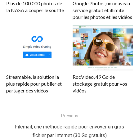
Plus de 100 000 photos de
Google Photos, un nouveau
la NASA à couper le souffle
service gratuit et illimité
pour les photos et les vidéos
Streamable, la solution la
RocVideo, 49 Go de
plus rapide pour publier et
stockage gratuit pour vos
partager des vidéos
vidéos
Navigation
Previous
de
Previous
Filemail, une méthode rapide pour envoyer un gros
l’article
post:
fichier par Internet (30 Go gratuits)