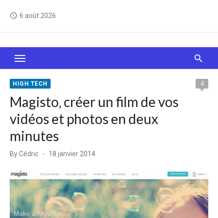
Skip
6 août 2026
access_time
to
content
Le Web, c'est comme une boîte de chocolats… On
sait jamais sur quoi on va tomber !
HIGH TECH
4
Magisto, créer un film de vos
vidéos et photos en deux
minutes
Posted
By
Cédric
18 janvier 2014
on