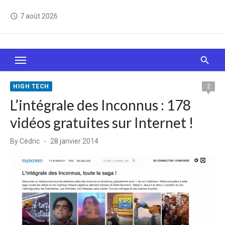
Skip
7 août 2026
access_time
to
content
Le Web, c'est comme une boîte de chocolats… On
sait jamais sur quoi on va tomber !
HIGH TECH
2
L’intégrale des Inconnus : 178
vidéos gratuites sur Internet !
Posted
By
Cédric
28 janvier 2014
on