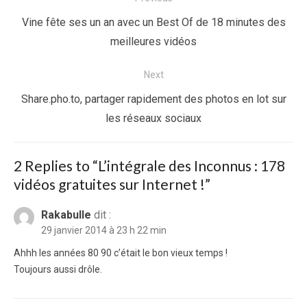
de
Previous
Vine fête ses un an avec un Best Of de 18 minutes des
l’article
post:
meilleures vidéos
Next
Next
Share.pho.to, partager rapidement des photos en lot sur
post:
les réseaux sociaux
2 Replies to “
L’intégrale des Inconnus : 178
vidéos gratuites sur Internet !
”
Rakabulle
dit :
29 janvier 2014 à 23 h 22 min
Ahhh les années 80 90 c’était le bon vieux temps !
Toujours aussi drôle.