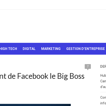
Le Web,
c'est
comme
une boîte
HIGH TECH
DIGITAL
MARKETING
GESTION D’ENTREPRISE
de
chocolats…
On sait
jamais sur
DE
7
quoi on va
ont de Facebook le Big Boss
tomber !
Hub
Cam
d’a
Com
inf