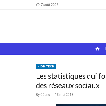
Skip
7 août 2026
access_time
to
content
home
HIGH TECH
Les statistiques qui f
des réseaux sociaux
Posted
By
Cédric
13 mai 2013
on