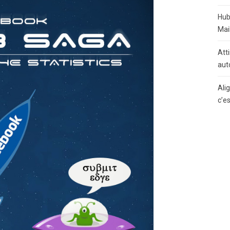
Hub
Mai
Atti
aut
Ali
c’e