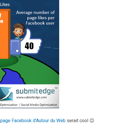
a
page Facebook d’Autour du Web
serait cool 😉