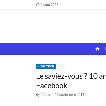
Skip
9 août 2026
access_time
to
content
home
HIGH TECH
Le saviez-vous ? 10 a
Facebook
Posted
By
Cédric
10 septembre 2014
on