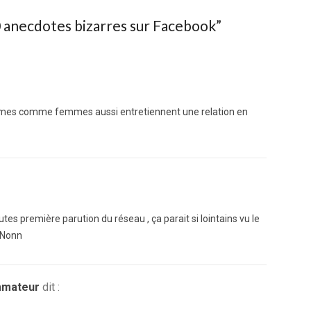
0 anecdotes bizarres sur Facebook
”
s hommes comme femmes aussi entretiennent une relation en
tes première parution du réseau , ça parait si lointains vu le
? Nonn
mmateur
dit :