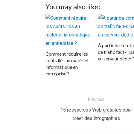
You may also like:
À partir de comb
de trafic faut-il p
Comment réduire les
en serveur dédié ?
coûts liés au matériel
informatique en
entreprise ?
Navigation
Previous
de
Previous
15 ressources Web gratuites pour
post:
créer des infographies
l’article