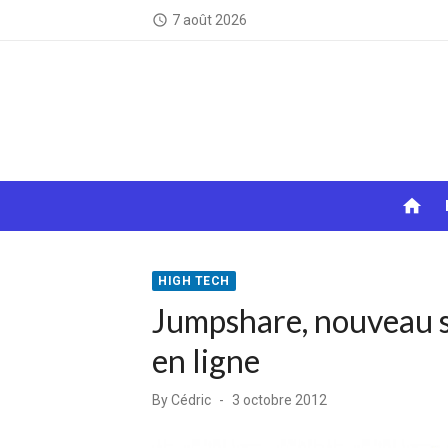
Skip
7 août 2026
access_time
to
content
home
HIGH TECH
Jumpshare, nouveau se
en ligne
Posted
By
Cédric
3 octobre 2012
on