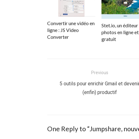
Convertir une vidéo en
Stet.io, un éditeur
ligne : JS Video
photos en ligne et
Converter
gratuit
Navigation
Previous
de
Previous
5 outils pour enrichir Gmail et deveni
post:
(enfin) productif
l’article
One Reply to “Jumpshare, nouvea