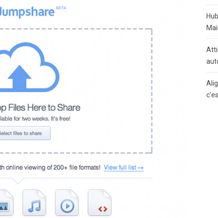
Hub
Mai
Atti
aut
Ali
c’e