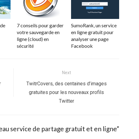
 de
7 conseils pour garder
SumoRank, un service
votre sauvegarde en
en ligne gratuit pour
ligne (cloud) en
analyser une page
sécurité
Facebook
Next
Next
r
TwitrCovers, des centaines d’images
post:
gratuites pour les nouveaux profils
Twitter
u service de partage gratuit et en ligne”