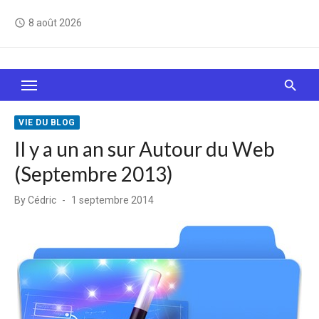
Skip
8 août 2026
access_time
to
content
Le Web, c'est comme une boîte de chocolats… On
sait jamais sur quoi on va tomber !
VIE DU BLOG
Il y a un an sur Autour du Web
(Septembre 2013)
Posted
By
Cédric
1 septembre 2014
on