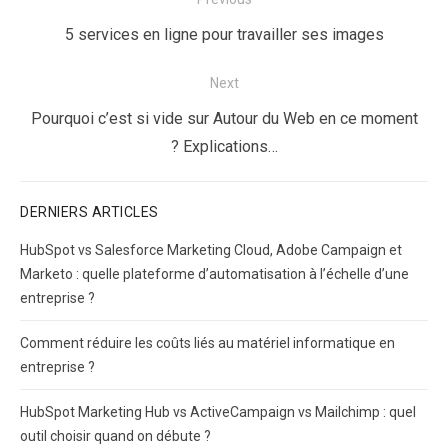
de
Previous
5 services en ligne pour travailler ses images
l’article
post:
Next
Next
Pourquoi c’est si vide sur Autour du Web en ce moment
post:
? Explications…
DERNIERS ARTICLES
HubSpot vs Salesforce Marketing Cloud, Adobe Campaign et
Marketo : quelle plateforme d’automatisation à l’échelle d’une
entreprise ?
Comment réduire les coûts liés au matériel informatique en
entreprise ?
HubSpot Marketing Hub vs ActiveCampaign vs Mailchimp : quel
outil choisir quand on débute ?