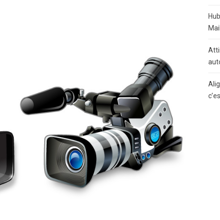
Hub
Mai
Atti
aut
Ali
c’e