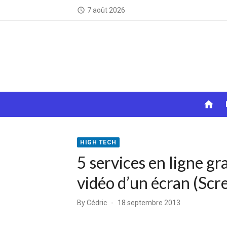
Skip
7 août 2026
access_time
to
content
home
HIGH TECH
5 services en ligne gr
vidéo d’un écran (Scr
Posted
By
Cédric
18 septembre 2013
on