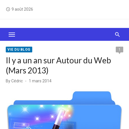
Skip
9 août 2026
access_time
to
content
Le Web, c'est comme une boîte de chocolats… On
sait jamais sur quoi on va tomber !
VIE DU BLOG
1
Il y a un an sur Autour du Web
(Mars 2013)
Posted
By
Cédric
1 mars 2014
on