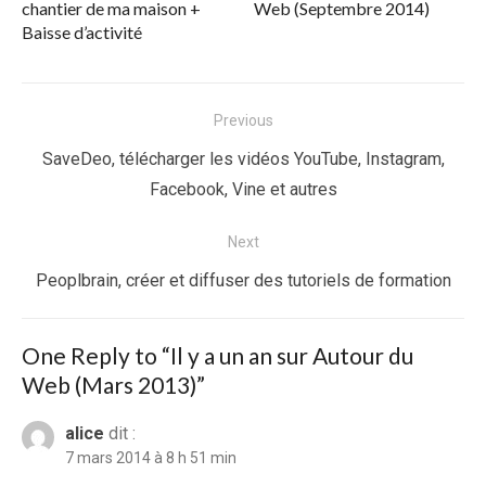
chantier de ma maison +
Web (Septembre 2014)
Baisse d’activité
Navigation
Previous
de
Previous
SaveDeo, télécharger les vidéos YouTube, Instagram,
l’article
post:
Facebook, Vine et autres
Next
Next
Peoplbrain, créer et diffuser des tutoriels de formation
post:
One Reply to “Il y a un an sur Autour du
Web (Mars 2013)”
alice
dit :
7 mars 2014 à 8 h 51 min