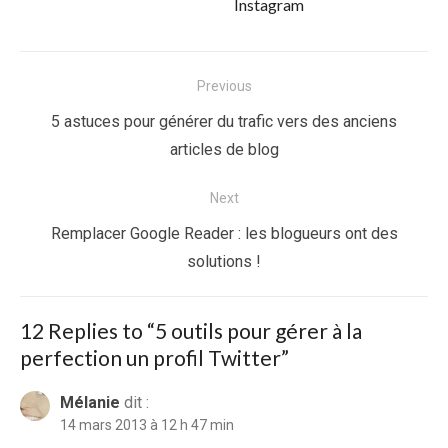
Instagram
Navigation
Previous
de
Previous
5 astuces pour générer du trafic vers des anciens
l’article
post:
articles de blog
Next
Next
Remplacer Google Reader : les blogueurs ont des
post:
solutions !
12 Replies to “
5 outils pour gérer à la
perfection un profil Twitter
”
Mélanie
dit :
14 mars 2013 à 12 h 47 min