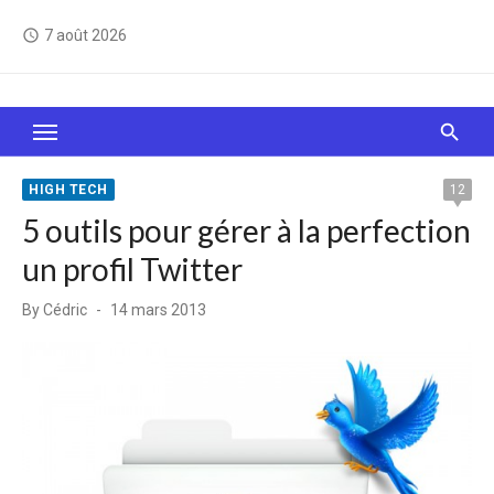
Skip
7 août 2026
access_time
to
content
Le Web, c'est comme une boîte de chocolats… On
sait jamais sur quoi on va tomber !
HIGH TECH
12
5 outils pour gérer à la perfection
un profil Twitter
Posted
By
Cédric
14 mars 2013
on