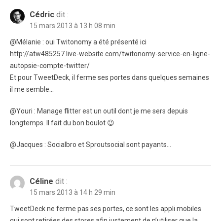
Cédric
dit :
15 mars 2013 à 13 h 08 min
@Mélanie : oui Twitonomy a été présenté ici
http://atw485257.live-website.com/twitonomy-service-en-ligne-
autopsie-compte-twitter/
Et pour TweetDeck, il ferme ses portes dans quelques semaines
il me semble…
@Youri : Manage flitter est un outil dont je me sers depuis
longtemps. Il fait du bon boulot 😉
@Jacques : Socialbro et Sproutsocial sont payants…
Céline
dit :
15 mars 2013 à 14 h 29 min
TweetDeck ne ferme pas ses portes, ce sont les appli mobiles
qui sont retirées des stores afin justement de n’utiliser que la