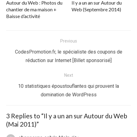
Autour du Web : Photos du
Il y a un an sur Autour du
chantier de ma maison +
Web (Septembre 2014)
Baisse d’activité
Navigation
Previous
de
Previous
CodesPromotion.fr, le spécialiste des coupons de
l’article
post:
réduction sur Internet [Billet sponsorisé]
Next
Next
10 statistiques époustouflantes qui prouvent la
post:
domination de WordPress
3 Replies to “
Il y a un an sur Autour du Web
(Mai 2011)
”