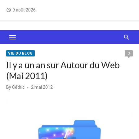
Skip
9 août 2026
access_time
to
content
Le Web, c'est comme une boîte de chocolats… On
sait jamais sur quoi on va tomber !
VIE DU BLOG
3
Il y a un an sur Autour du Web
(Mai 2011)
Posted
By
Cédric
2 mai 2012
on