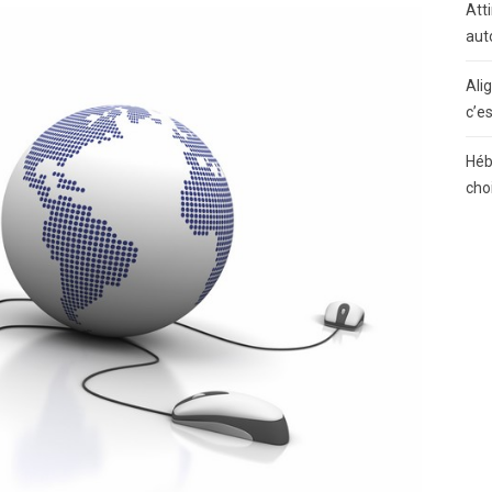
Atti
aut
Ali
c’e
Héb
cho