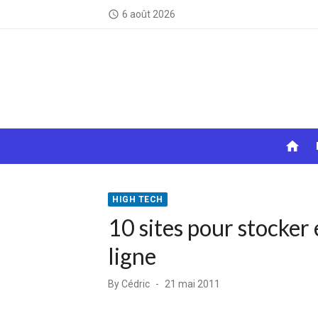
Skip
6 août 2026
access_time
to
content
home
HIGH TECH
10 sites pour stocker 
ligne
Posted
By
Cédric
21 mai 2011
on