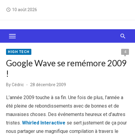
Skip
10 août 2026
access_time
to
content
Le Web, c'est comme une boîte de chocolats… On
sait jamais sur quoi on va tomber !
HIGH TECH
4
Google Wave se remémore 2009
!
Posted
By
Cédric
28 décembre 2009
on
L’année 2009 touche à sa fin. Une fois de plus, l’année a
été pleine de rebondissements avec de bonnes et de
mauvaises choses. Des événements heureux et d’autres
tristes.
Whirled Interactive
se sert justement de ça pour
nous partager une magnifique compilation à travers le