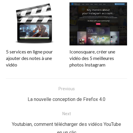
5 services en ligne pour
Iconosquare, créer une
ajouter des notes à une
vidéo des 5 meilleures
vidéo
photos Instagram
Navigation
Previous
de
Previous
La nouvelle conception de Firefox 4.0
l’article
post:
Next
Next
Youtubian, comment télécharger des vidéos YouTube
post:
en un clic