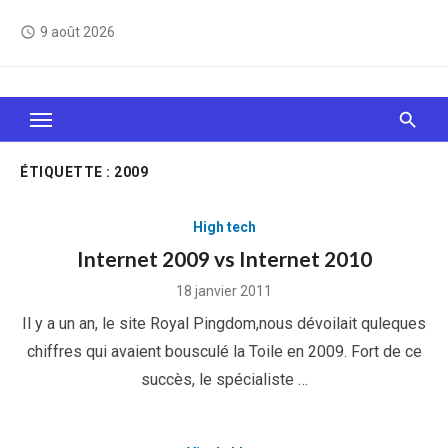
Skip
9 août 2026
access_time
to
content
Le Web, c'est comme une boîte de chocolats… On
sait jamais sur quoi on va tomber !
ÉTIQUETTE :
2009
High tech
Internet 2009 vs Internet 2010
Posted
18 janvier 2011
on
Il y a un an, le site Royal Pingdom,nous dévoilait quleques
chiffres qui avaient bousculé la Toile en 2009. Fort de ce
succès, le spécialiste …