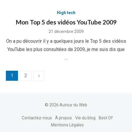
High tech
Mon Top 5 des vidéos YouTube 2009
Posted
21 décembre 2009
on
On a pu découvrir il y a quelques jours le Top 5 des vidéos
YouTube les plus consultées de 2009, je me suis dis que
…
Pagination
1
2
‹
des
publications
© 2026 Autour du Web
Contactez-nous
À propos
Vie du blog
Best Of
Mentions Légales