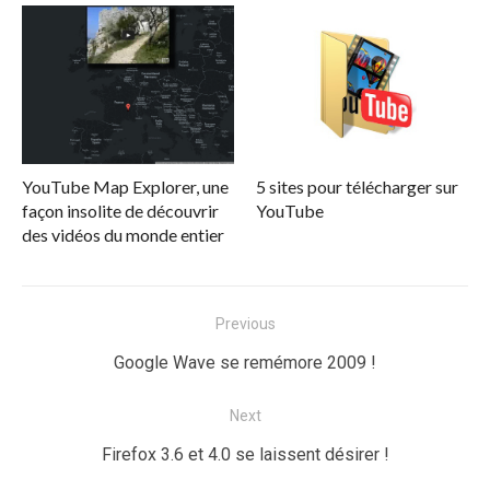
YouTube Map Explorer, une
5 sites pour télécharger sur
façon insolite de découvrir
YouTube
des vidéos du monde entier
Navigation
Previous
de
Previous
Google Wave se remémore 2009 !
l’article
post:
Next
Next
Firefox 3.6 et 4.0 se laissent désirer !
post: