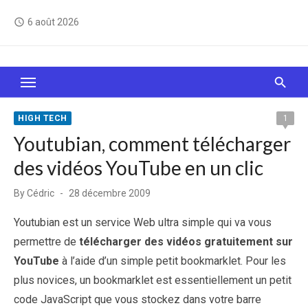
Skip
6 août 2026
access_time
to
content
Le Web, c'est comme une boîte de chocolats… On
sait jamais sur quoi on va tomber !
HIGH TECH
1
Youtubian, comment télécharger
des vidéos YouTube en un clic
Posted
By
Cédric
28 décembre 2009
on
Youtubian est un service Web ultra simple qui va vous
permettre de
télécharger des vidéos gratuitement sur
YouTube
à l’aide d’un simple petit bookmarklet. Pour les
plus novices, un bookmarklet est essentiellement un petit
code JavaScript que vous stockez dans votre barre