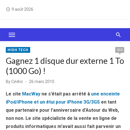
Skip
9 août 2026
access_time
to
content
Le Web, c'est comme une boîte de chocolats… On
sait jamais sur quoi on va tomber !
HIGH TECH
303
Gagnez 1 disque dur externe 1 To
(1000 Go) !
Posted
By
Cédric
26 mars 2010
on
Le site
MacWay
ne s’était pas arrêté à
une enceinte
iPod/iPhone et un étui pour iPhone 3G/3GS
en tant
que partenaire pour l’anniversaire d’Autour du Web,
non non. Le site spécialiste de la vente en ligne de
produits informatiques m’avait aussi fait parvenir un