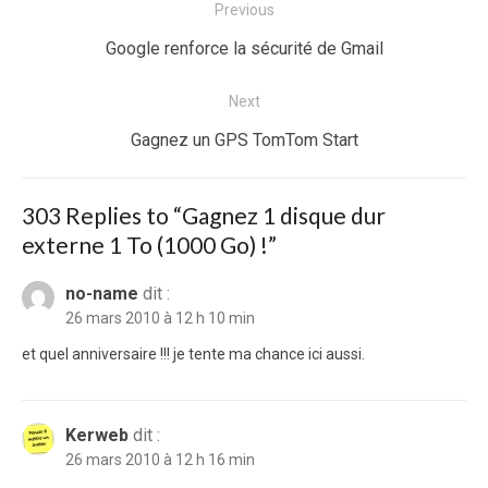
Navigation
Previous
de
Previous
Google renforce la sécurité de Gmail
l’article
post:
Next
Next
Gagnez un GPS TomTom Start
post:
303 Replies to “
Gagnez 1 disque dur
externe 1 To (1000 Go) !
”
no-name
dit :
26 mars 2010 à 12 h 10 min
et quel anniversaire !!! je tente ma chance ici aussi.
Kerweb
dit :
26 mars 2010 à 12 h 16 min