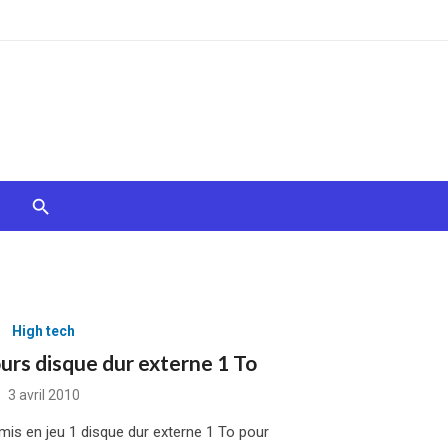
High tech
urs disque dur externe 1 To
Posted
3 avril 2010
on
mis en jeu 1 disque dur externe 1 To pour