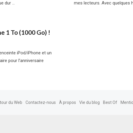
ue dur …
mes lecteurs. Avec quelques h
e 1 To (1000 Go) !
 enceinte iPod/iPhone et un
ire pour l’anniversaire
tour du Web
Contactez-nous
À propos
Vie du blog
Best Of
Mentio