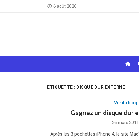
Skip
6 août 2026
access_time
to
content
home
ÉTIQUETTE :
DISQUE DUR EXTERNE
Vie du blog
Gagnez un disque dur 
Posted
26 mars 2011
on
Après les 3 pochettes iPhone 4, le site Ma