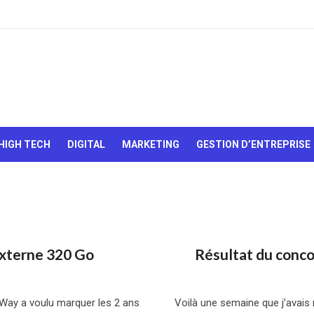
Le Web,
c'est
comme
une boîte
HIGH TECH
DIGITAL
MARKETING
GESTION D’ENTREPRISE
de
chocolats…
On sait
jamais sur
quoi on va
tomber !
externe 320 Go
Résultat du conco
cWay a voulu marquer les 2 ans
Voilà une semaine que j’avais 