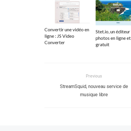
Convertir une vidéo en
Stet.io, un éditeur
ligne : JS Video
photos en ligne et
Converter
gratuit
Navigation
Previous
de
Previous
StreamSquid, nouveau service de
post:
musique libre
l’article