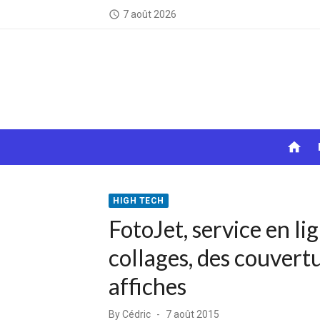
Skip
7 août 2026
access_time
to
content
home
HIGH TECH
FotoJet, service en li
collages, des couvertu
affiches
Posted
By
Cédric
7 août 2015