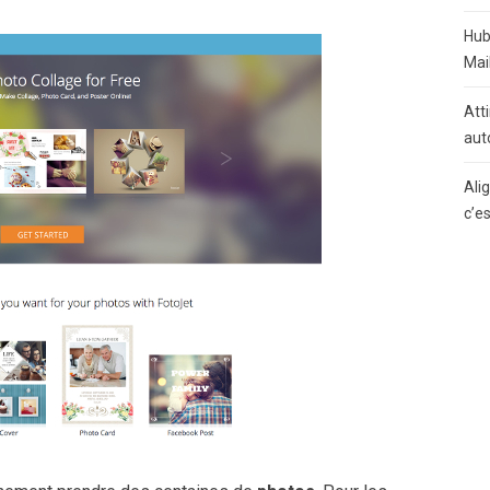
Hub
Mai
Atti
aut
Ali
c’e