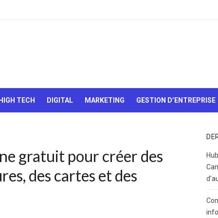
Le Web,
c'est
comme
une boîte
HIGH TECH
DIGITAL
MARKETING
GESTION D’ENTREPRISE
de
chocolats…
On sait
jamais sur
DE
quoi on va
gne gratuit pour créer des
tomber !
Hub
Cam
res, des cartes et des
d’a
Com
inf