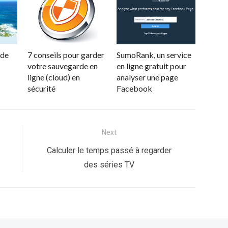
 de
7 conseils pour garder
SumoRank, un service
votre sauvegarde en
en ligne gratuit pour
ligne (cloud) en
analyser une page
sécurité
Facebook
Next
Next
Calculer le temps passé à regarder
post:
des séries TV