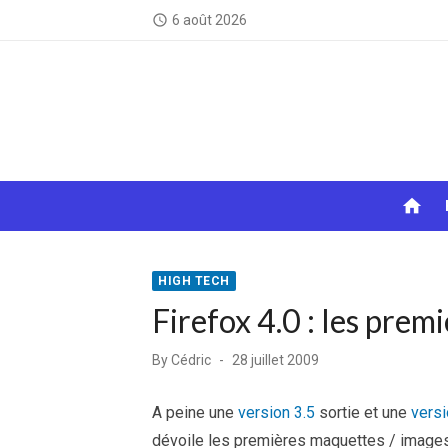
Skip
6 août 2026
access_time
to
content
home
HIGH TECH
Firefox 4.0 : les pre
Posted
By
Cédric
28 juillet 2009
on
A peine une
version 3.5
sortie et une
versi
dévoile les premières maquettes / images