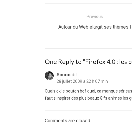
Navigation
Previous
de
Previous
Autour du Web élargit ses thèmes !
post:
l’article
One Reply to “Firefox 4.0 : les
Simon
dit :
28 juillet 2009 à 22 h 07 min
Ouais ok le bouton bof quoi, ça manque sérieus
faut s’inspirer des plus beaux Gifs animés les gu
Comments are closed.