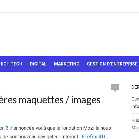
Le Web,
c'est
comme
une boîte
HIGH TECH
DIGITAL
MARKETING
GESTION D’ENTREPRISE
de
chocolats…
On sait
jamais sur
DE
1
quoi on va
mières maquettes / images
tomber !
Com
inf
Hub
on 3.7
annoncée
voilà que la fondation Mozilla nous
Mai
 de son nouveau navigateur Internet :
Firefox 4.0
…