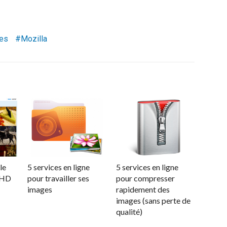
es
Mozilla
le
5 services en ligne
5 services en ligne
 HD
pour travailler ses
pour compresser
images
rapidement des
images (sans perte de
qualité)