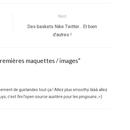
Next
Next
Des baskets Nike Twitter… Et bien
post:
d’autres !
 premières maquettes / images”
ement de guirlandes tout ça ! Allez plus smoothy lààà allez
ys, c’est fini l’open source austère pour les pingouins ;=)