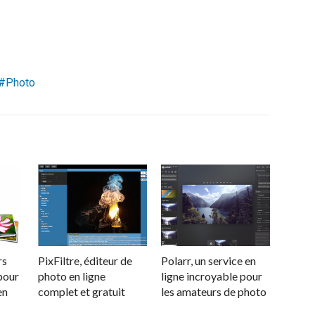
Photo
rs
PixFiltre, éditeur de
Polarr, un service en
 pour
photo en ligne
ligne incroyable pour
en
complet et gratuit
les amateurs de photo