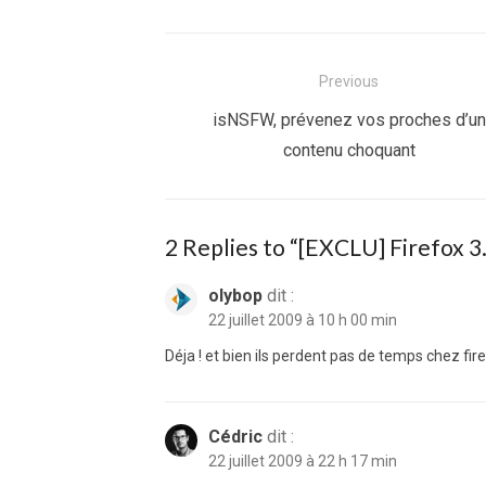
Navigation
Previous
de
Previous
isNSFW, prévenez vos proches d’un
post:
contenu choquant
l’article
2 Replies to “
[EXCLU] Firefox 3.
olybop
dit :
22 juillet 2009 à 10 h 00 min
Déja ! et bien ils perdent pas de temps chez fire
Cédric
dit :
22 juillet 2009 à 22 h 17 min