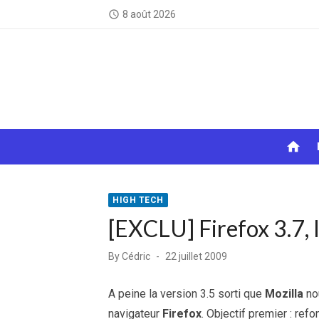
Skip
8 août 2026
access_time
to
content
home
HIGH TECH
[EXCLU] Firefox 3.7, 
Posted
By
Cédric
22 juillet 2009
on
A peine la version 3.5 sorti que
Mozilla
nou
navigateur
Firefox
. Objectif premier : ref