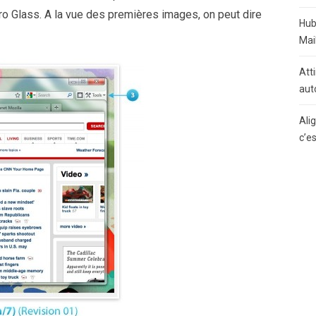
ro Glass. A la vue des premières images, on peut dire
Hub
Mai
Atti
aut
Ali
c’e