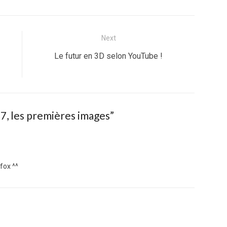
Next
Next
Le futur en 3D selon YouTube !
post:
7, les premières images
”
fox ^^