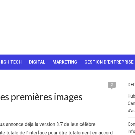
Le Web,
c'est
comme
une boîte
HIGH TECH
DIGITAL
MARKETING
GESTION D’ENTREPRISE
de
chocolats…
On sait
jamais sur
DE
2
quoi on va
les premières images
tomber !
Hub
Cam
d’a
s annonce déjà la version 3.7 de leur célèbre
Com
inf
onte totale de l’interface pour être totalement en accord