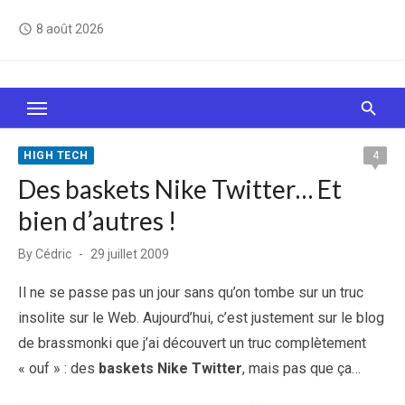
Skip
8 août 2026
access_time
to
content
Le Web, c'est comme une boîte de chocolats… On
sait jamais sur quoi on va tomber !
HIGH TECH
4
Des baskets Nike Twitter… Et
bien d’autres !
Posted
By
Cédric
29 juillet 2009
on
Il ne se passe pas un jour sans qu’on tombe sur un truc
insolite sur le Web. Aujourd’hui, c’est justement sur le blog
de brassmonki que j’ai découvert un truc complètement
« ouf » : des
baskets Nike Twitter
, mais pas que ça…