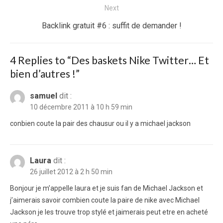
Next
Next
Backlink gratuit #6 : suffit de demander !
post:
4 Replies to “
Des baskets Nike Twitter… Et
bien d’autres !
”
samuel
dit :
10 décembre 2011 à 10 h 59 min
conbien coute la pair des chausur ou il y a michael jackson
Laura
dit :
26 juillet 2012 à 2 h 50 min
Bonjour je m’appelle laura et je suis fan de Michael Jackson et
j’aimerais savoir combien coute la paire de nike avec Michael
Jackson je les trouve trop stylé et jaimerais peut etre en acheté