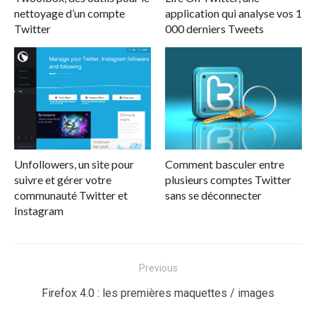
nettoyage d’un compte
application qui analyse vos 1
Twitter
000 derniers Tweets
Unfollowers, un site pour
Comment basculer entre
suivre et gérer votre
plusieurs comptes Twitter
communauté Twitter et
sans se déconnecter
Instagram
Navigation
Previous
de
Previous
Firefox 4.0 : les premières maquettes / images
l’article
post: