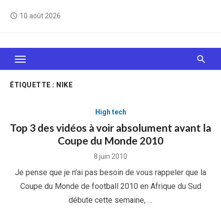
Skip
10 août 2026
access_time
to
content
Le Web, c'est comme une boîte de chocolats… On
sait jamais sur quoi on va tomber !
ÉTIQUETTE :
NIKE
High tech
Top 3 des vidéos à voir absolument avant la
Coupe du Monde 2010
Posted
8 juin 2010
on
Je pense que je n’ai pas besoin de vous rappeler que la
Coupe du Monde de football 2010 en Afrique du Sud
débute cette semaine, …