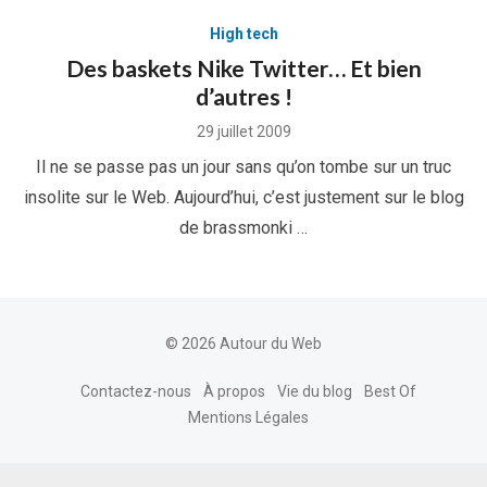
High tech
Des baskets Nike Twitter… Et bien
d’autres !
Posted
29 juillet 2009
on
Il ne se passe pas un jour sans qu’on tombe sur un truc
insolite sur le Web. Aujourd’hui, c’est justement sur le blog
de brassmonki …
© 2026 Autour du Web
Contactez-nous
À propos
Vie du blog
Best Of
Mentions Légales