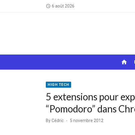
Skip
6 août 2026
access_time
to
content
home
HIGH TECH
5 extensions pour exp
“Pomodoro” dans Ch
Posted
By
Cédric
5 novembre 2012
on