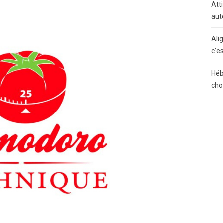
Atti
aut
Ali
c’e
Héb
cho