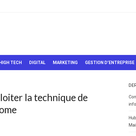
Le Web,
c'est
comme
une boîte
HIGH TECH
DIGITAL
MARKETING
GESTION D’ENTREPRISE
de
chocolats…
On sait
jamais sur
DE
quoi on va
loiter la technique de
tomber !
Com
inf
rome
Hub
Mai