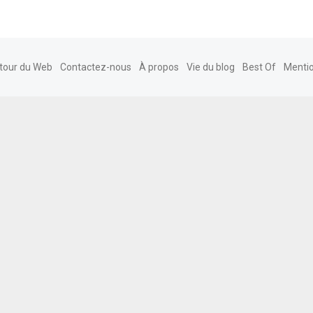
tour du Web
Contactez-nous
À propos
Vie du blog
Best Of
Mentio