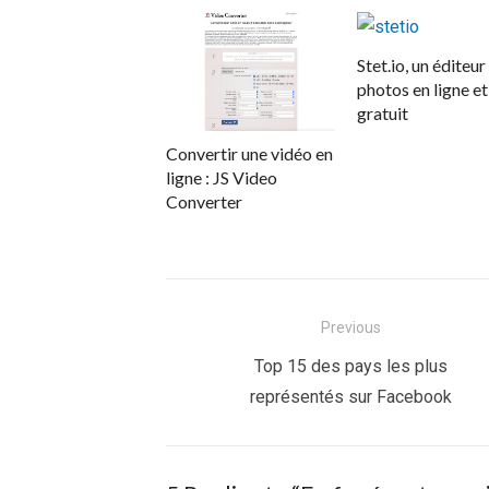
Stet.io, un éditeur
photos en ligne et
gratuit
Convertir une vidéo en
ligne : JS Video
Converter
Navigation
Previous
de
Previous
Top 15 des pays les plus
post:
représentés sur Facebook
l’article