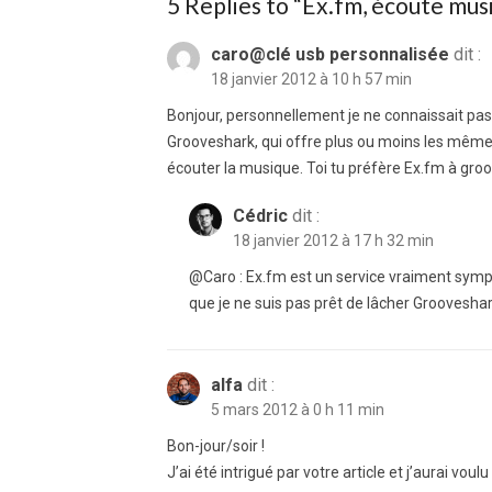
5 Replies to “
Ex.fm, écoute musi
caro@clé usb personnalisée
dit :
18 janvier 2012 à 10 h 57 min
Bonjour, personnellement je ne connaissait pas ce
Grooveshark, qui offre plus ou moins les même pos
écouter la musique. Toi tu préfère Ex.fm à gro
Cédric
dit :
18 janvier 2012 à 17 h 32 min
@Caro : Ex.fm est un service vraiment sympa d
que je ne suis pas prêt de lâcher Groovesha
alfa
dit :
5 mars 2012 à 0 h 11 min
Bon-jour/soir !
J’ai été intrigué par votre article et j’aurai vo