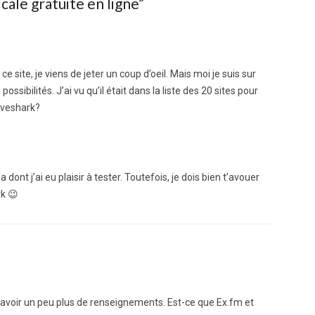
cale gratuite en ligne
”
 site, je viens de jeter un coup d’oeil. Mais moi je suis sur
sibilités. J’ai vu qu’il était dans la liste des 20 sites pour
oveshark?
ont j’ai eu plaisir à tester. Toutefois, je dois bien t’avouer
rk 😉
ulu avoir un peu plus de renseignements. Est-ce que Ex.fm et