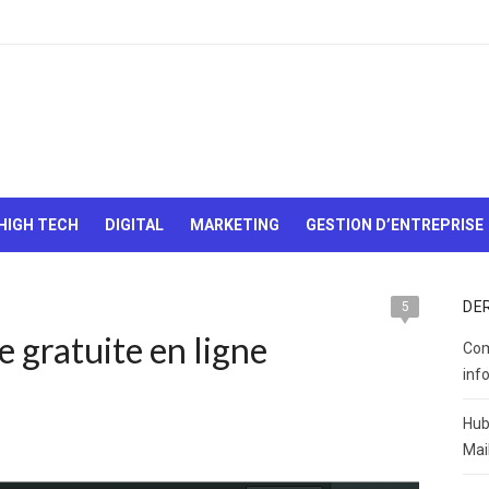
Le Web,
c'est
comme
une boîte
HIGH TECH
DIGITAL
MARKETING
GESTION D’ENTREPRISE
de
chocolats…
On sait
jamais sur
DE
5
quoi on va
e gratuite en ligne
tomber !
Com
inf
Hub
Mai