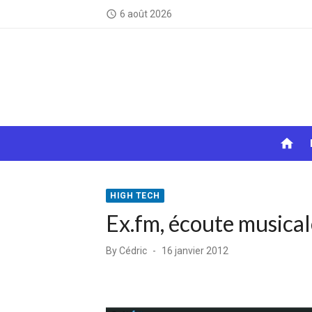
Skip
6 août 2026
access_time
to
content
home
HIGH TECH
Ex.fm, écoute musical
Posted
By
Cédric
16 janvier 2012
on