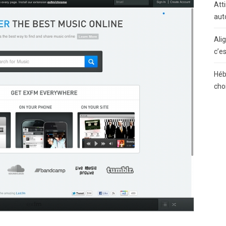
Atti
aut
Ali
c’e
Héb
cho