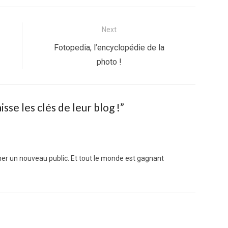
Next
Next
Fotopedia, l’encyclopédie de la
post:
photo !
sse les clés de leur blog !
”
cher un nouveau public. Et tout le monde est gagnant