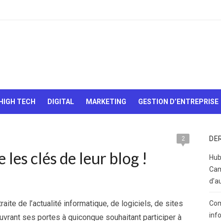
Le Web,
c'est
comme
une boîte
HIGH TECH
DIGITAL
MARKETING
GESTION D’ENTREPRISE
de
chocolats…
On sait
jamais sur
DE
2
quoi on va
 les clés de leur blog !
tomber !
Hub
Cam
d’a
traite de l’actualité informatique, de logiciels, de sites
Com
inf
uvrant ses portes à quiconque souhaitant participer à