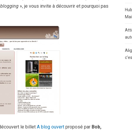
 blogging
», je vous invite à découvrir et pourquoi pas
Hub
Mai
Atti
aut
Ali
c’e
 découvert le billet
A blog ouvert
proposé par
Bob,