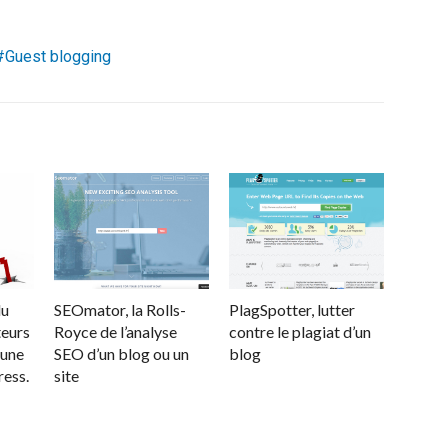
Guest blogging
du
SEOmator, la Rolls-
PlagSpotter, lutter
teurs
Royce de l’analyse
contre le plagiat d’un
’une
SEO d’un blog ou un
blog
ess.
site