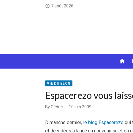
Skip
7 août 2026
access_time
to
content
home
VIE DU BLOG
Espacerezo vous laisse
Posted
By
Cédric
10 juin 2009
on
Dimanche dernier,
le blog Espacerezo
qui 
et de vidéos a lancé un nouveau sujet en o