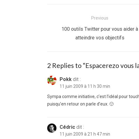
Navigation
Previous
de
Previous
100 outils Twitter pour vous aider à
post:
atteindre vos objectifs
l’article
2 Replies to “
Espacerezo vous lai
Pokk
dit :
11 juin 2009 à 11 h 30 min
Sympa comme initiative, c’est l’idéal pour tou
puisqu’en retour on parle d’eux. 🙂
Cédric
dit :
11 juin 2009 à 21 h 47 min