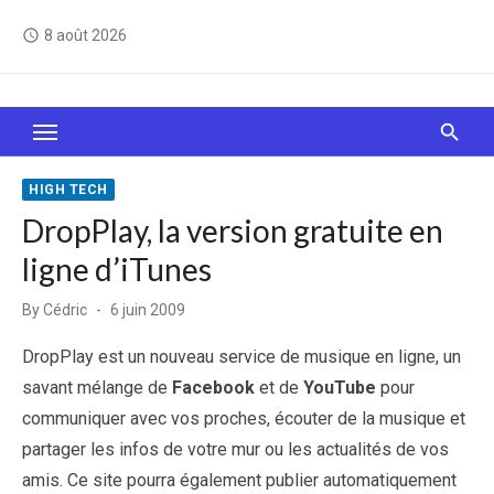
Skip
8 août 2026
access_time
to
content
Le Web, c'est comme une boîte de chocolats… On
sait jamais sur quoi on va tomber !
HIGH TECH
DropPlay, la version gratuite en
ligne d’iTunes
Posted
By
Cédric
6 juin 2009
on
DropPlay est un nouveau service de musique en ligne, un
savant mélange de
Facebook
et de
YouTube
pour
communiquer avec vos proches, écouter de la musique et
partager les infos de votre mur ou les actualités de vos
amis. Ce site pourra également publier automatiquement