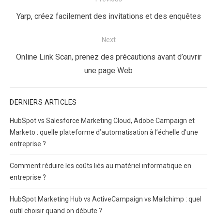
de
Previous
Yarp, créez facilement des invitations et des enquêtes
l’article
post:
Next
Next
Online Link Scan, prenez des précautions avant d’ouvrir
post:
une page Web
DERNIERS ARTICLES
HubSpot vs Salesforce Marketing Cloud, Adobe Campaign et
Marketo : quelle plateforme d’automatisation à l’échelle d’une
entreprise ?
Comment réduire les coûts liés au matériel informatique en
entreprise ?
HubSpot Marketing Hub vs ActiveCampaign vs Mailchimp : quel
outil choisir quand on débute ?