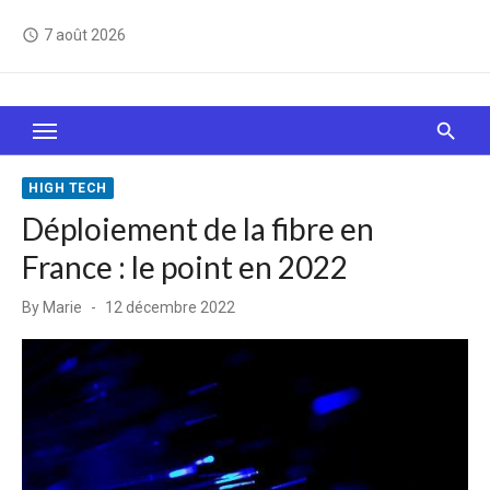
Skip
7 août 2026
access_time
to
content
Le Web, c'est comme une boîte de chocolats… On
sait jamais sur quoi on va tomber !
HIGH TECH
Déploiement de la fibre en
France : le point en 2022
Posted
By
Marie
12 décembre 2022
on