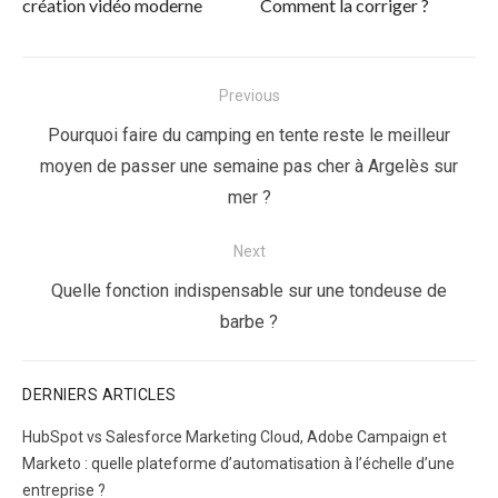
création vidéo moderne
Comment la corriger ?
Navigation
Previous
de
Previous
Pourquoi faire du camping en tente reste le meilleur
l’article
post:
moyen de passer une semaine pas cher à Argelès sur
mer ?
Next
Next
Quelle fonction indispensable sur une tondeuse de
post:
barbe ?
DERNIERS ARTICLES
HubSpot vs Salesforce Marketing Cloud, Adobe Campaign et
Marketo : quelle plateforme d’automatisation à l’échelle d’une
entreprise ?